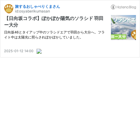
旅するおしゃべりくまさん
id:osyaberikumasan
【日向坂コラボ】ぽかぽか陽気のソラシド 羽田
ー大分
日向坂46とタイアップ中のソラシドエアで羽田から大分へ。フラ
イト中は太陽光に照らされぽかぽかしていました。
2025-01-12 14:00