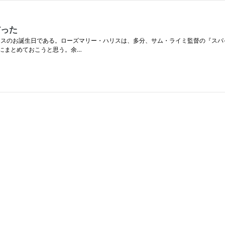
だった
ハリスのお誕生日である。ローズマリー・ハリスは、多分、サム・ライミ監督の『ス
にまとめておこうと思う。余…