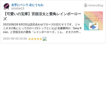
右手にペンラ 左にうちわ
id:Iolite23
【可愛いの宝庫】宮舘涼太と愛鳥レインボーロー
ズ
2023/08/26 6月2日は語呂合わせでローズの日だそうです。 ジャ
ニオタの私にとってのローズ2トップといえば 佐藤勝利の「Sexy R
ose」と宮舘涼太の愛鳥「レインボーローズ」くん。 オタクの中で
はすっかりお馴染みとなったレインボーローズくんですが、ミツカ
2023-06-05 20:28
ンのYouTubeでペットの話になった際、レインボーローズという名
前…