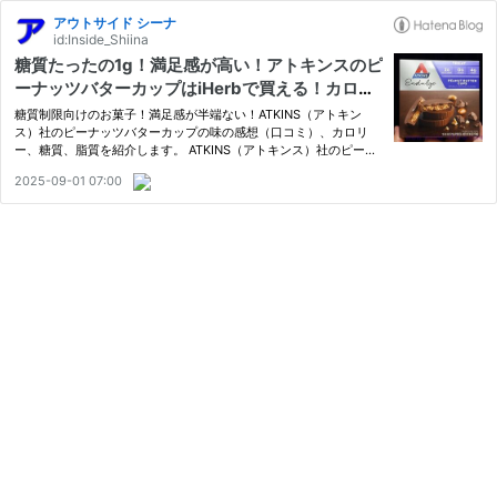
アウトサイド シーナ
id:Inside_Shiina
糖質たったの1g！満足感が高い！アトキンスのピ
ーナッツバターカップはiHerbで買える！カロリ
ーも紹介！【口コミ】
糖質制限向けのお菓子！満足感が半端ない！ATKINS（アトキン
ス）社のピーナッツバターカップの味の感想（口コミ）、カロリ
ー、糖質、脂質を紹介します。 ATKINS（アトキンス）社のピーナ
ッツバターカップが気になるあなたの参考になれば幸いです。
2025-09-01 07:00