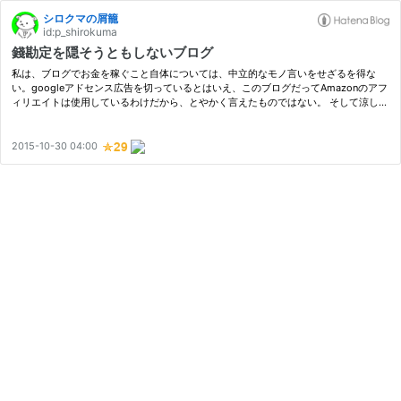
シロクマの屑籠
id:p_shirokuma
錢勘定を隠そうともしないブログ
私は、ブログでお金を稼ぐこと自体については、中立的なモノ言いをせざるを得な
い。googleアドセンス広告を切っているとはいえ、このブログだってAmazonのアフ
ィリエイトは使用しているわけだから、とやかく言えたものではない。 そして涼しい
顔をしながら*1安定した収入を獲得しているブロガー達に対し、“ブログ道”の違い…
2015-10-30 04:00