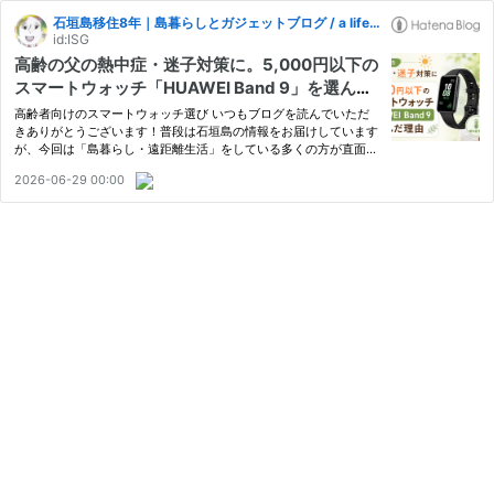
石垣島移住8年｜島暮らしとガジェットブログ / a life in Ishigaki island, Okinawa.
id:ISG
高齢の父の熱中症・迷子対策に。5,000円以下の
スマートウォッチ「HUAWEI Band 9」を選んだ
理由
高齢者向けのスマートウォッチ選び いつもブログを読んでいただ
きありがとうございます！普段は石垣島の情報をお届けしています
が、今回は「島暮らし・遠距離生活」をしている多くの方が直面す
る、本土の高齢の親の見守りについて、我が家で本当に役立ったリ
2026-06-29 00:00
アルな熱中症・迷子対策をご紹介します。 実は最近、私の高齢の…