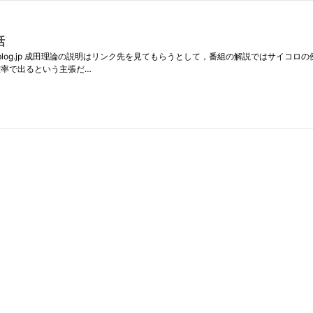
話
enablog.jp 成田理論の説明はリンク先を見てもらうとして，番組の解説ではサイ
じ確率で出るという主張だ…