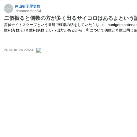
井山梃子歴史館
id:pandaman64
二個振ると偶数の方が多く出るサイコロはあるよという
探偵ナイトスクープという番組で確率の話をしていたらしい． nanigoto.hat
数)-(奇数)と(奇数)-(偶数)という出方があるから，和について偶数と奇数は同
2016-10-24 22:34