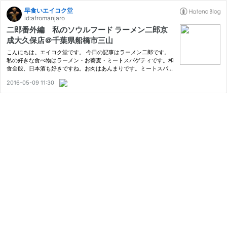
早食いエイコク堂
id:afromanjaro
二郎番外編 私のソウルフード ラーメン二郎京
成大久保店＠千葉県船橋市三山
こんにちは。エイコク堂です。 今日の記事はラーメン二郎です。
私の好きな食べ物はラーメン・お蕎麦・ミートスパゲティです。和
食全般、日本酒も好きですね。お肉はあんまりです。ミートスパは
中々美味しいお店に出会わないので、一人外食時は専らラーメン
2016-05-09 11:30
か、お蕎麦です。この数ヶ月は夏に向けたダイエットのためにお
蕎…