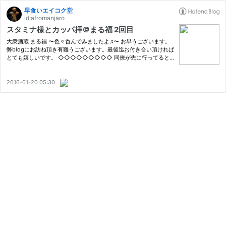
早食いエイコク堂
id:afromanjaro
スタミナ様とカッパ拝＠まる福 2回目
大衆酒蔵 まる福 〜色々呑んでみましたよ♫〜 お早うございます。
弊blogにお訪ね頂き有難うございます。最後迄お付き合い頂ければ
とても嬉しいです。 ◇◇◇◇◇◇◇◇◇ 同僚が先に行ってると
いうお店に行ったら、西船橋のまる福さんでした。新年のあいさつ
回りからの流れでしたので、16時半オープン過ぎにトウチャコで
す。店内は…
2016-01-20 05:30