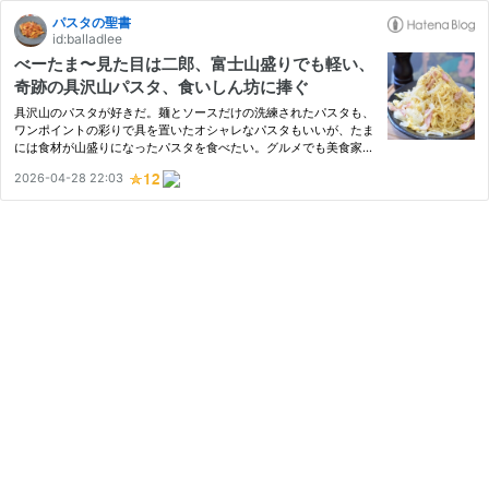
パスタの聖書
id:balladlee
べーたま〜見た目は二郎、富士山盛りでも軽い、
奇跡の具沢山パスタ、食いしん坊に捧ぐ
具沢山のパスタが好きだ。麺とソースだけの洗練されたパスタも、
ワンポイントの彩りで具を置いたオシャレなパスタもいいが、たま
には食材が山盛りになったパスタを食べたい。グルメでも美食家で
もなく、いつまでも「食いしん坊」でいたい。 そんな想いに応え
2026-04-28 22:03
てくれるのが「べーたま」。ベーコンと玉ねぎとたまごのパスタ
の…