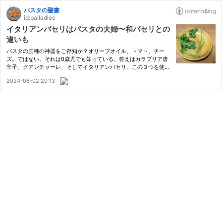
パスタの聖書
id:balladlee
イタリアンパセリはパスタの夫婦〜和パセリとの
違いも
パスタの三種の神器をご存知か？オリーブオイル、トマト、チー
ズ。ではない。それは0歳児でも知っている。答えはカラブリア唐
辛子、グアンチャーレ、そしてイタリアンパセリ。この３つを使う
ことで、あなたのパスタは変わる。サイヤ人とスーパーサイヤ人く
2024-06-02 20:13
らい違う。飾りじゃないのよパセリは葉葉～by中森明菜。 イタリ
ア…