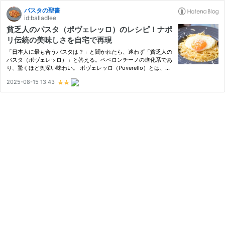
パスタの聖書
id:balladlee
貧乏人のパスタ（ポヴェレッロ）のレシピ！ナポ
リ伝統の美味しさを自宅で再現
「日本人に最も合うパスタは？」と聞かれたら、迷わず「貧乏人の
パスタ（ポヴェレッロ）」と答える。ペペロンチーノの進化系であ
り、驚くほど奥深い味わい。 ポヴェレッロ（Poverello）とは、イ
タリア語で「貧乏人」という意味。その由来は謎に包まれており、
2025-08-15 13:43
使われる食材も決して“貧乏人向け”ではない。飲食店ではまず見…