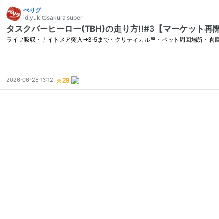
ぺりグ
id:yukitosakuraisuper
タスクバーヒーロー(TBH)の走り方‼#3【マーケット
ライフ吸収・ナイトメア突入→3‐5まで・クリティカル率・ペット周回場所・倉
2026-06-25 13:12