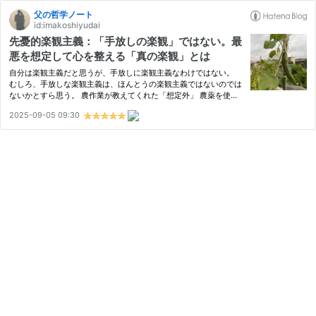
父の哲学ノート
id:imakoshiyudai
先憂的楽観主義：「手放しの楽観」ではない。最
悪を想定して心を整える「真の楽観」とは
自分は楽観主義だと思うが、手放しに楽観主義なわけではない。
むしろ、手放しな楽観主義は、ほんとうの楽観主義ではないのでは
ないかとすら思う。 農作業が教えてくれた「想定外」 農薬を使わ
ず、化成肥料を使わず野菜を作ることに挑戦しているが、種まい
2025-09-05 09:30
て、水やれば、野菜できるっしょ！という素朴な楽観主義では、残
念…