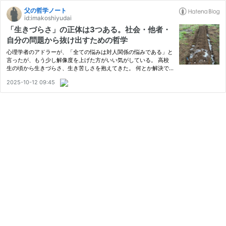
父の哲学ノート
id:imakoshiyudai
「生きづらさ」の正体は3つある。社会・他者・
自分の問題から抜け出すための哲学
心理学者のアドラーが、「全ての悩みは対人関係の悩みである」と
言ったが、もう少し解像度を上げた方がいい気がしている。 高校
生の頃から生きづらさ、生き苦しさを抱えてきた。 何とか解決で
きないだろうかとたくさん本を読んだし、実践もしてきた。 そう
2025-10-12 09:45
すると、おおよそ３つの問題にぶつかる気がしている。 「生きづ
ら…