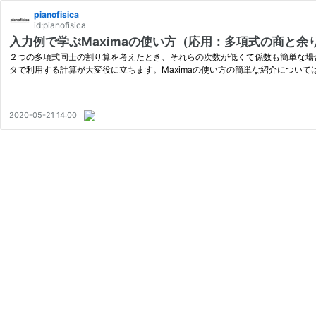
pianofisica
id:pianofisica
入力例で学ぶMaximaの使い方（応用：多項式の商と余
２つの多項式同士の割り算を考えたとき、それらの次数が低くて係数も簡単な場合
タで利用する計算が大変役に立ちます。Maximaの使い方の簡単な紹介について
2020-05-21 14:00