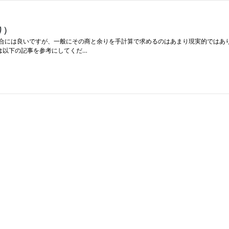
り）
には良いですが、一般にその商と余りを手計算で求めるのはあまり現実的ではありま
は以下の記事を参考にしてくだ…