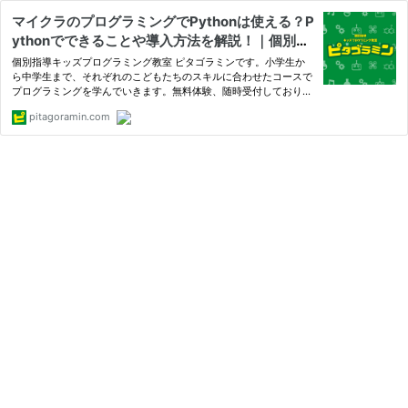
マイクラのプログラミングでPythonは使える？P
ythonでできることや導入方法を解説！｜個別指
導 キッズプログラミング教室
個別指導キッズプログラミング教室 ピタゴラミンです。小学生か
ら中学生まで、それぞれのこどもたちのスキルに合わせたコースで
プログラミングを学んでいきます。無料体験、随時受付しておりま
す！
pitagoramin.com