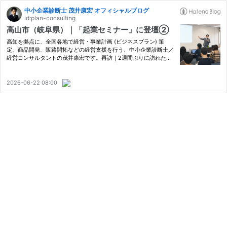
中小企業診断士 茂井康宏 オフィシャルブログ
id:plan-consulting
高山市（岐阜県）｜「起業セミナー」に登壇②
高知を拠点に、全国各地で経営・事業計画 (ビジネスプラン) 策
定、商品開発、販路開拓などの経営支援を行う、中小企業診断士／
経営コンサルタントの茂井康宏です。再訪｜2週間ぶりに訪れた
「飛騨高山」 昨日、岐阜県高山市で開催された「令和8年度 起業セ
ミナー」に登壇しました (主催：高山商工会議所ほか)。前回からち
ょ…
2026-06-22 08:00