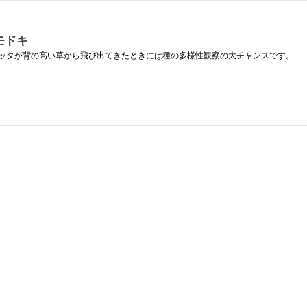
モドキ
ッタが背の高い草から飛び出てきたときには種の多様性観察の大チャンスです。