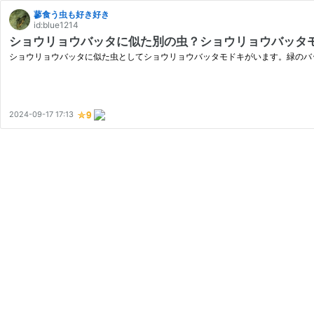
蓼食う虫も好き好き
id:blue1214
ショウリョウバッタに似た別の虫？ショウリョウバッタ
ショウリョウバッタに似た虫としてショウリョウバッタモドキがいます。緑のバ
2024-09-17 17:13