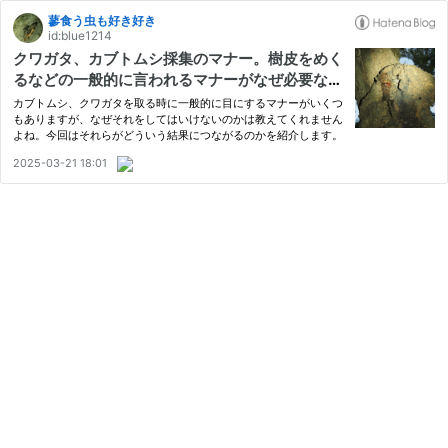
蓼食う虫も好き好き
id:blue1214
クワガタ、カブトムシ採集のマナー。樹皮をめく
るなどの一般的に言われるマナーがなぜ必要なの
かを紹介。
カブトムシ、クワガタを取る時に一般的に目にするマナーがいくつ
もありますが、なぜそれをしてはいけないのかは教えてくれません
よね。今回はそれらがどういう結果につながるのかを紹介します。
2025-03-21 18:01