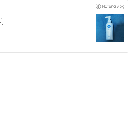
う。
す。