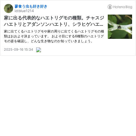
蓼食う虫も好き好き
id:blue1214
家に出る代表的なハエトリグモの種類。チャスジ
ハエトリとアダンソンハエトリ、シラヒゲハエト
リなど。
家に出てくるハエトリグモや家の周りに出てくるハエトリグモの種
類はおおよそ決まっています。 およそ目にする6種類のハエトリグ
モの姿を確認し、どんな生き物なのか知っていきましょう。
2025-09-16 15:34