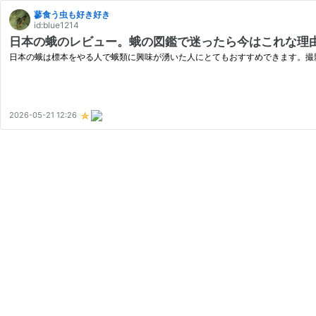
蓼食う虫も好き好き
id:blue1214
日本の蛾のレビュー。蛾の図鑑で迷ったら今はこれな理
日本の蛾は標本をやる人で蛾類に興味が湧いた人にとてもおすすめできます。撮
2026-05-21 12:26