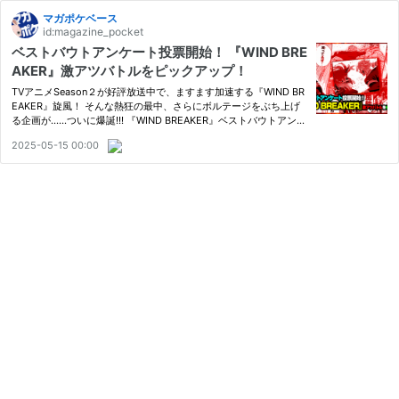
マガポケベース
id:magazine_pocket
ベストバウトアンケート投票開始！ 『WIND BRE
AKER』激アツバトルをピックアップ！
TVアニメSeason２が好評放送中で、ますます加速する『WIND BR
EAKER』旋風！ そんな熱狂の最中、さらにボルテージをぶち上げ
る企画が……ついに爆誕!!! 『WIND BREAKER』ベストバウトアンケ
ートの投票が開始されました!!! 数々の名バトルの中から、あなたの
2025-05-15 00:00
心を一番震わせた“ベストバウト”を大募集!!!!! 『WIND BREAKER』
は、…