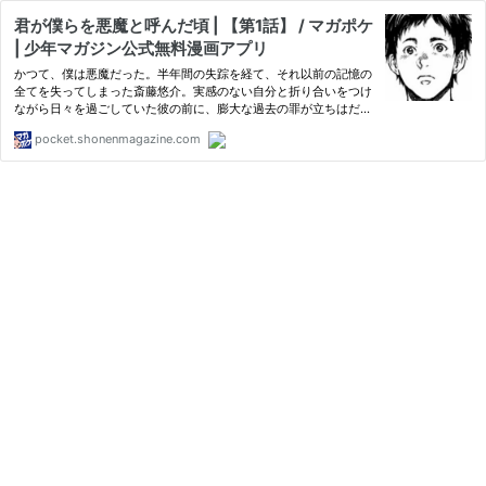
君が僕らを悪魔と呼んだ頃 | 【第1話】 / マガポケ
| 少年マガジン公式無料漫画アプリ
かつて、僕は悪魔だった。半年間の失踪を経て、それ以前の記憶の
全てを失ってしまった斎藤悠介。実感のない自分と折り合いをつけ
ながら日々を過ごしていた彼の前に、膨大な過去の罪が立ちはだか
る。知らされていた“自分”は、歪な噓。仮面の下にあったのは、あ
pocket.shonenmagazine.com
まりに醜悪な“悪魔”の姿。奪われた記憶と、拭えない罪。平穏は…