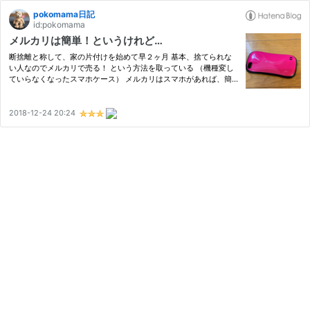
pokomama日記
id:pokomama
メルカリは簡単！というけれど…
断捨離と称して、家の片付けを始めて早２ヶ月 基本、捨てられな
い人なのでメルカリで売る！ という方法を取っている （機種変し
ていらなくなったスマホケース） メルカリはスマホがあれば、簡
単に始められる アプリを入れて登録をしたら、後は出品するだけ
写真を撮る 状態を入力する 値段を決める 出品ボタンを押す この…
2018-12-24 20:24