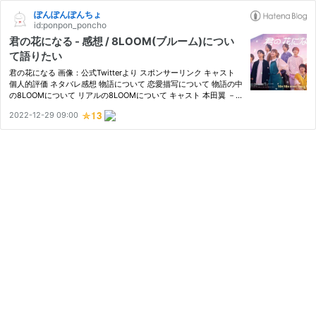
ぽんぽんぽんちょ
id:ponpon_poncho
君の花になる - 感想 / 8LOOM(ブルーム)につい
て語りたい
君の花になる 画像：公式Twitterより スポンサーリンク キャスト
個人的評価 ネタバレ感想 物語について 恋愛描写について 物語の中
の8LOOMについて リアルの8LOOMについて キャスト 本田翼 －
仲町あす花 高橋文哉 － 佐神弾宮世琉弥 － 成瀬大二郎綱啓永 － 古
2022-12-29 09:00
町有起哉八村倫太郎 － 一之瀬栄治森愁斗 － 桧山竜星NOA －…