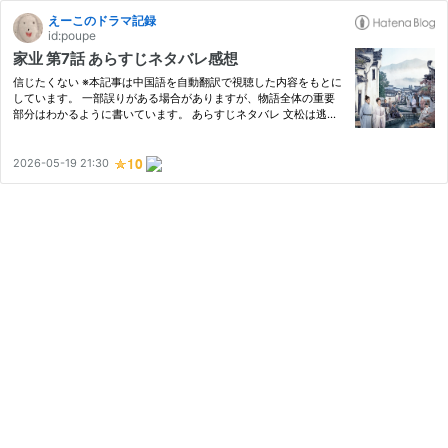
えーこのドラマ記録
id:poupe
家业 第7話 あらすじネタバレ感想
信じたくない ※本記事は中国語を自動翻訳で視聴した内容をもとに
しています。 一部誤りがある場合がありますが、物語全体の重要
部分はわかるように書いています。 あらすじネタバレ 文松は逃げ
ようと言われても新しい墨を作り、墨の作り方を燃やすと墨記を李
禎に託す。 隠れた李禎は本昌に見つかるも、本昌は李禎を見逃す…
2026-05-19 21:30