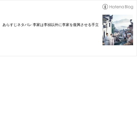
 あらすじネタバレ 李家は李禎以外に李家を復興させる手立