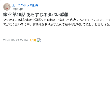
えーこのドラマ記録
id:poupe
家业 第18話 あらすじネタバレ感想
マジかよ… ※本記事は中国語を自動翻訳で視聴した内容をもとにしています。 
てがなく言い争う中、貢墨権を取り戻すため李禎を呼び戻して欲しいと言われる
2026-05-24 22:04