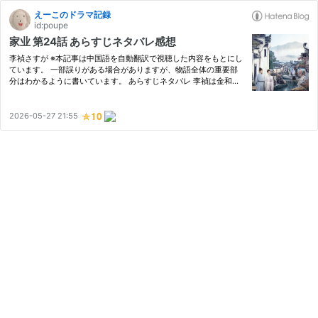
えーこのドラマ記録
id:poupe
家业 第24話 あらすじネタバレ感想
李禎さすが ※本記事は中国語を自動翻訳で視聴した内容をもとにし
ています。 一部誤りがある場合がありますが、物語全体の重要部
分はわかるように書いています。 あらすじネタバレ 李禎は金和が
持ち帰った松材は渡せないと景東に伝えるも、本昌が現れると景東
は松材を燃やすと騒ぎ出す。 実は裏で李禎は松材と臨溪松林の使…
2026-05-27 21:55