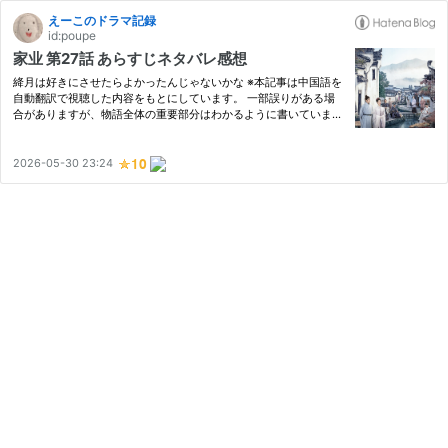
えーこのドラマ記録
id:poupe
家业 第27話 あらすじネタバレ感想
絳月は好きにさせたらよかったんじゃないかな ※本記事は中国語を
自動翻訳で視聴した内容をもとにしています。 一部誤りがある場
合がありますが、物語全体の重要部分はわかるように書いていま
す。 あらすじネタバレ 李禎は景東に感謝し、本昌は李家への対策
を始めていた。 そんな中、如君が目覚め李禎は涙すると状況を伝
え…
2026-05-30 23:24