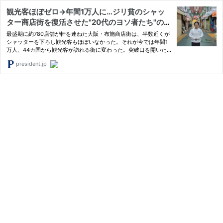
観光客ほぼゼロ→年間1万人に…ジリ貧のシャッ
ター商店街を復活させた"20代のヨソ者たち"の絶
妙アイデア
最盛期に約780店舗が軒を連ねた大阪・布施商店街は、半数近くが
シャッターを下ろし観光客もほぼいなかった。それが今では年間1
万人、44カ国から観光客が訪れる街に変わった。突破口を開いた
のは「商店街ごとホテルにする」という“20代のヨソ者たち”だっ
president.jp
た。フリーライターのマーガレット安井さんが取材した――。