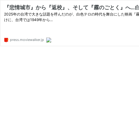
『悲情城市』から『返校』、そして『霧のごとく』へ…白色テ
2025年の台湾で大きな話題を呼んだのが、白色テロの時代を舞台にした映画『
けに、台湾では1949年から...
press.moviewalker.jp