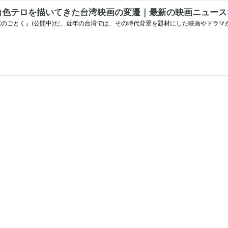
ロを描いてきた台湾映画の変遷｜最新の映画ニュースならMOV
霧のごとく』(公開中)だ。近年の台湾では、その時代背景を題材にした映画やドラマ