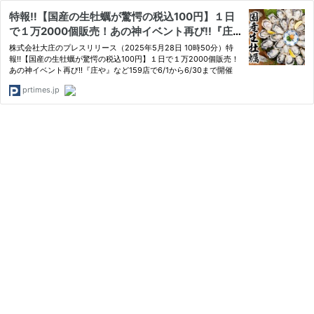
特報‼【国産の生牡蠣が驚愕の税込100円】１日
で１万2000個販売！あの神イベント再び!!『庄
や』など159店で6/1から6/30まで開催
株式会社大庄のプレスリリース（2025年5月28日 10時50分）特
報‼【国産の生牡蠣が驚愕の税込100円】１日で１万2000個販売！
あの神イベント再び!!『庄や』など159店で6/1から6/30まで開催
prtimes.jp