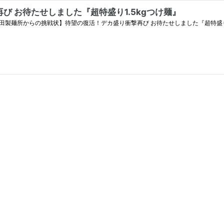
 お待たせしました『超特盛り1.5kgつけ麺』
【三田製麺所からの挑戦状】待望の復活！デカ盛り衝撃再び お待たせしました『超特盛り1