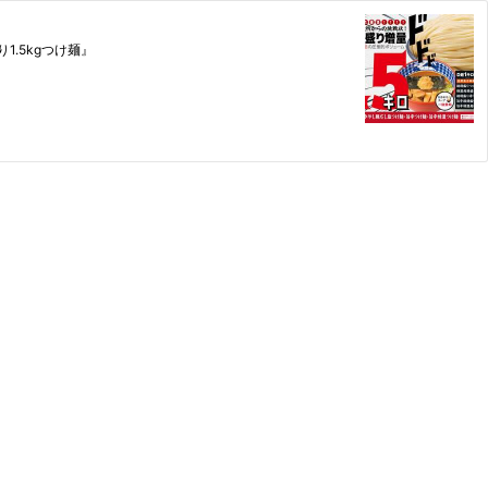
.5kgつけ麺』