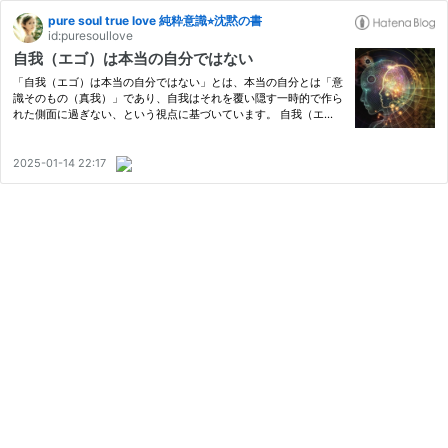
pure soul true love 純粋意識⭐︎沈黙の書
id:puresoullove
自我（エゴ）は本当の自分ではない
「自我（エゴ）は本当の自分ではない」とは、本当の自分とは「意
識そのもの（真我）」であり、自我はそれを覆い隠す一時的で作ら
れた側面に過ぎない、という視点に基づいています。 自我（エ
ゴ）は、私たちが「自分」として認識している自己イメージやアイ
デンティティを指します。 これは、思考や感情、体験、社会的役
割…
2025-01-14 22:17