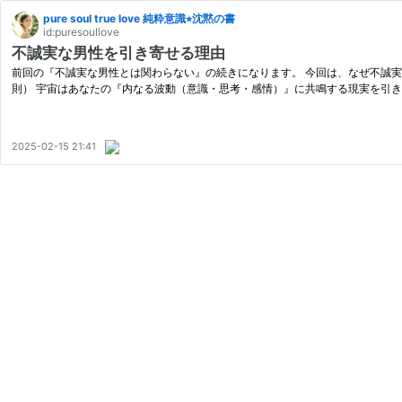
pure soul true love 純粋意識⭐︎沈黙の書
id:puresoullove
不誠実な男性を引き寄せる理由
前回の『不誠実な男性とは関わらない』の続きになります。 今回は、なぜ不誠実な男性と会
則） 宇宙はあなたの『内なる波動（意識・思考・感情）』に共鳴する現実を引き
2025-02-15 21:41