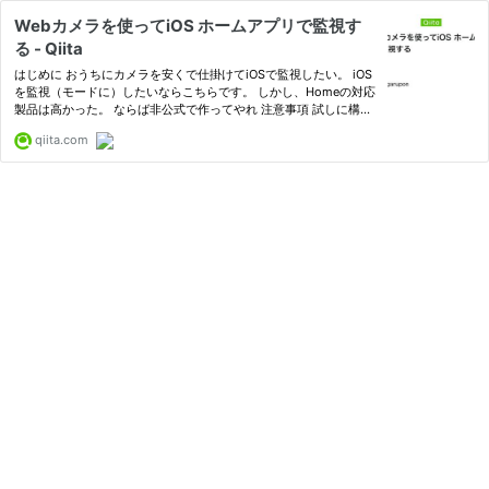
Webカメラを使ってiOS ホームアプリで監視す
る - Qiita
はじめに おうちにカメラを安くで仕掛けてiOSで監視したい。 iOS
を監視（モードに）したいならこちらです。 しかし、Homeの対応
製品は高かった。 ならば非公式で作ってやれ 注意事項 試しに構築
した手順のため、セキュリティについてはノーガードポリシーで
qiita.com
す。 継続して...