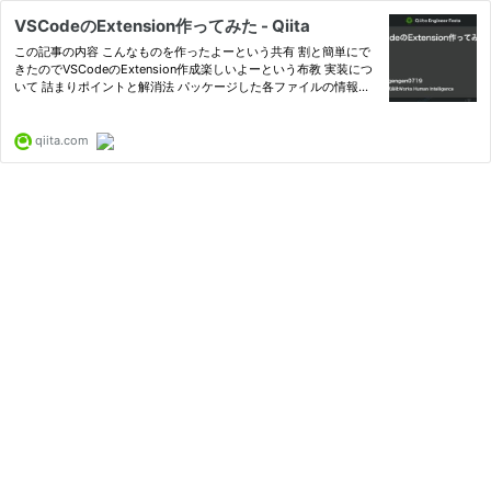
VSCodeのExtension作ってみた - Qiita
この記事の内容 こんなものを作ったよーという共有 割と簡単にで
きたのでVSCodeのExtension作成楽しいよーという布教 実装につ
いて 詰まりポイントと解消法 パッケージした各ファイルの情報が
リリース情報のどこに反映されるのか？ Marketplaceにpubl...
qiita.com