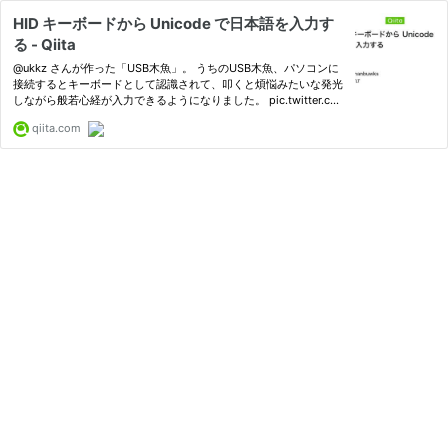
HID キーボードから Unicode で日本語を入力す
る - Qiita
@ukkz さんが作った「USB木魚」。 うちのUSB木魚、パソコンに
接続するとキーボードとして認識されて、叩くと煩悩みたいな発光
しながら般若心経が入力できるようになりました。 pic.twitter.co
m/KuI7bshXTZ— うこ (@ukokq) May 12,...
qiita.com