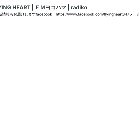
YING HEART | ＦＭヨコハマ | radiko
facebook：https://www.facebook.com/flyingheart847メ