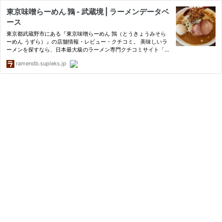
東京味噌らーめん 鶉 - 武蔵境 | ラーメンデータベ
ース
東京都武蔵野市にある『東京味噌らーめん 鶉（とうきょうみそら
ーめん うずら）』の店舗情報・レビュー・クチコミ。 美味しいラ
ーメンを探すなら、日本最大級のラーメン専門クチコミサイト「ラ
ーメンデータベース」で検索。ランキングでいま話題のラーメン店
ramendb.supleks.jp
をチェック！全国のラーメンファンによるレビューや写真で美味
し…