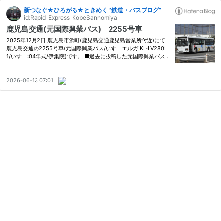
新つなぐ★ひろがる★ときめく ”鉄道・バスブログ”
id:Rapid_Express_KobeSannomiya
鹿児島交通(元国際興業バス) 2255号車
2025年12月2日 鹿児島市浜町(鹿児島交通鹿児島営業所付近)にて
鹿児島交通の2255号車(元国際興業バス/いすゞエルガ KL-LV280L
1/いすゞ:04年式/伊集院)です。 ■過去に投稿した元国際興業バス
の画像は右側または上部のカテゴリー『元国際興業バス』又は『鹿
児島交通(元関東系車両)』をクリックしてご覧ください。 ※当ブロ
グ…
2026-06-13 07:01