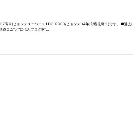
607号車(ヒョンデユニバース LDG-RD00/ヒョンデ:14年式/鹿児島？)です。
鉄道コム”と”にほんブログ村”…