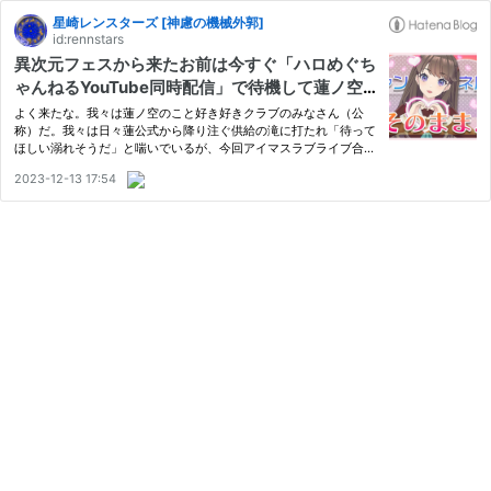
星崎レンスターズ [神慮の機械外郭]
id:rennstars
異次元フェスから来たお前は今すぐ「ハロめぐち
ゃんねるYouTube同時配信」で待機して蓮ノ空
の「実在性」を知れ
よく来たな。我々は蓮ノ空のこと好き好きクラブのみなさん（公
称）だ。我々は日々蓮公式から降り注ぐ供給の滝に打たれ「待って
ほしい溺れそうだ」と喘いでいるが、今回アイマスラブライブ合同
異次元フェスで「爆上げカワイイヤッター」「ハクチューコラボか
2023-12-13 17:54
わかわ」「ふーん、蓮の空もやるじゃん」「ハーモニクス重点」
「…