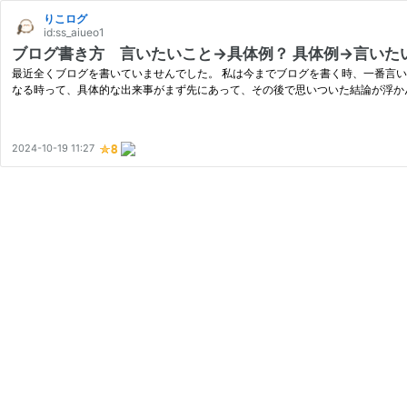
りこログ
id:ss_aiueo1
ブログ書き方 言いたいこと→具体例？ 具体例→言いた
最近全くブログを書いていませんでした。 私は今までブログを書く時、一番言
なる時って、具体的な出来事がまず先にあって、その後で思いついた結論が浮か
2024-10-19 11:27