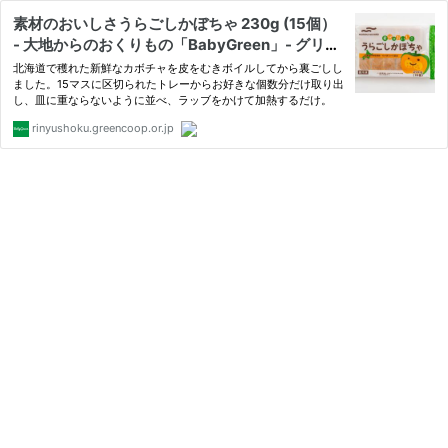
素材のおいしさうらごしかぼちゃ 230g (15個）
- 大地からのおくりもの「BabyGreen」- グリー
ンコープの離乳食と幼児食
北海道で穫れた新鮮なカボチャを皮をむきボイルしてから裏ごしし
ました。15マスに区切られたトレーからお好きな個数分だけ取り出
し、皿に重ならないように並べ、ラッブをかけて加熱するだけ。
rinyushoku.greencoop.or.jp