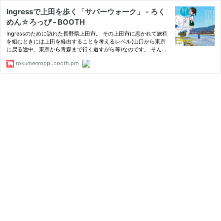
Ingressで上田を歩く「サバーウォーク」 - ろく
めん☆ろっぴ - BOOTH
Ingressのために訪れた長野県上田市。 その上田市に惹かれて旅程
を組むときには上田を経由することを考えるレベル(山口から東京
に戻る途中、東京から青森まで行く道すがら等)なのです。 そんな
上田市の魅力をIngressのスキャナを通して１冊にしてみました。
rokumenroppi.booth.pm
また、細田守監督作品「サマーウォーズ」の舞台も上田市であり
ま…