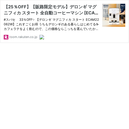
【25％OFF】【販路限定モデル】デロンギ マグ
ニフィカ スタート 全自動コーヒーマシン [ECAM
22062W] | delonghi 公式 コーヒーメーカー 豆
#スパセ 33％OFF✨ 【デロンギ マグニフィカ スタート ECAM22
から挽く エスプレッソ カプチーノ カフェラテ 全
062W】これすごくお得 うちもデロンギのある暮らしはじめてる☕
カフェラテをよく飲むので、この価格ならこっちを選んでいたかも
自動 コーヒー豆 テレワーク おうちカフェ コーヒ
☕️✨ ✔ カプチーノ・カフェラテ対応 ✔ 豆から全自動で抽出 ✔ おう
ーマシン コーヒーマシーン 泡
room.rakuten.co.jp
ちカフェがもっと充実 #デロンギ #マグニフィカ #カフェラテ #
お…