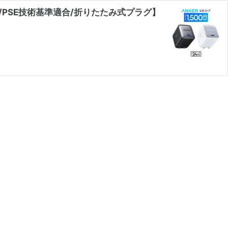
/PD対応/PSE技術基準適合/折りたたみ式プラグ】